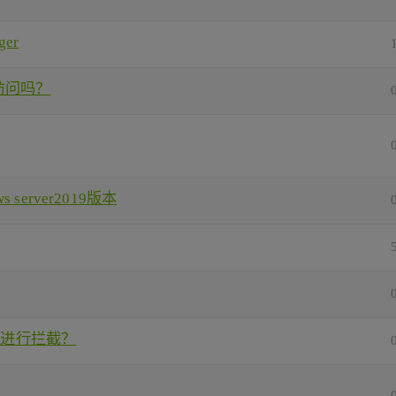
ger
p访问吗？
s server2019版本
api进行拦截？