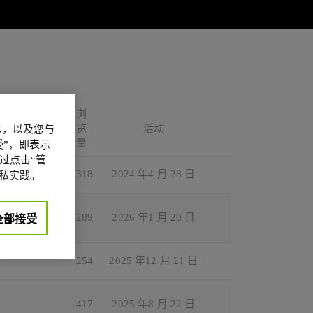
浏
复
览
活动
信息，以及您与
量
”，即表示
过点击“管
0
318
2024 年4 月 28 日
私实践。
0
289
2026 年1 月 20 日
全部接受
1
254
2025 年12 月 21 日
1
417
2025 年8 月 22 日