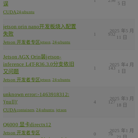
1
256
误
5 日
CUDA
24-ubuntu
jetson orin nano开发板烧入配置
2025 年5 月
失败
1
932
11 日
Jetson 开发者专区
jetson
,
24-ubuntu
Jetson AGX Orin装jetson-
inference L4T-R36.3.0分支依旧
2025 年4 月
1
143
又问题
1 日
Jetson 开发者专区
jetson
,
24-ubuntu
unknown error:-1463918312:
2025 年3 月
'(null)'
4
127
18 日
CUDA
containers
,
24-ubuntu
,
jetson
Q6000 显卡directx12
2025 年1 月
Jetson 开发者专区
0
76
21 日