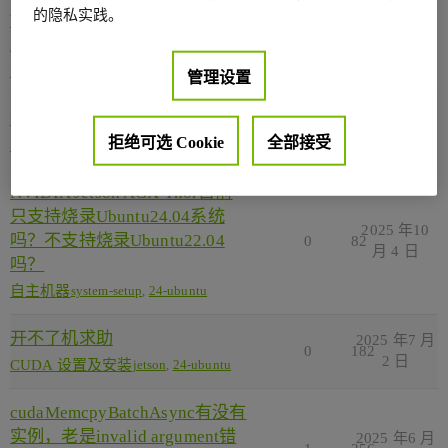
的隐私实践。
What is this issue, and how can
2025 年12
it be resolved?
0
33
月 21 日
加速计算
cuda
,
24-ubuntu
管理设置
新人报道，我是来学习的
2025 年10
0
29
月 4 日
拒绝可选 Cookie
全部接受
自主机器
24-ubuntu
NVIDIA Jetson AGX Thor目前
只支持烧录Ubuntu24.04系统
2025 年10
吗？不支持烧录Ubuntu22.04
0
82
月 4 日
吗？
自主机器
system-setup
,
24-ubuntu
开不了机求助
2025 年7 月
0
182
2 日
CUDA 设置及安装
jetson
,
24-ubuntu
cudaMemcpyBatchAsync有没有
实例，老是invalid argument错
2025 年6 月