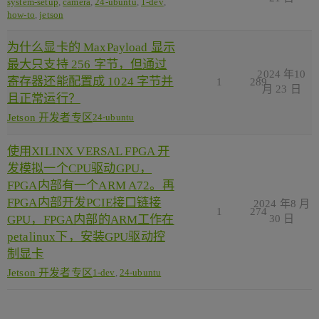
system-setup
,
camera
,
24-ubuntu
,
1-dev
,
how-to
,
jetson
为什么显卡的 MaxPayload 显示
最大只支持 256 字节，但通过
2024 年10
寄存器还能配置成 1024 字节并
1
289
月 23 日
且正常运行？
Jetson 开发者专区
24-ubuntu
使用XILINX VERSAL FPGA 开
发模拟一个CPU驱动GPU，
FPGA内部有一个ARM A72。再
FPGA内部开发PCIE接口链接
2024 年8 月
1
274
GPU，FPGA内部的ARM工作在
30 日
petalinux下，安装GPU驱动控
制显卡
Jetson 开发者专区
1-dev
,
24-ubuntu