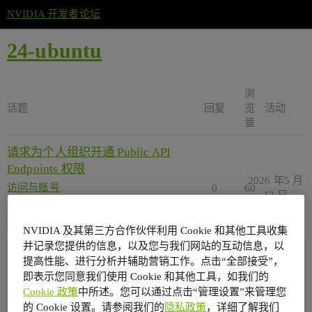
NVIDIA 开发者论坛
24-ubuntu
浏
话题
回复
览
活动
量
请求为个人组织开通 Public API
Endpoints 权限
2026 年5 月
访问与账号
0
60
12 日
cuda
,
1-dev
,
doca
,
jetson
,
nim
,
how-to
,
camera
,
containers
,
jetson-nano
,
24-ubuntu
NVIDIA 及其第三方合作伙伴利用 Cookie 和其他工具收集
并记录您提供的信息，以及您与我们网站的互动信息，以
【求助】+86手机号验证超限，
提高性能、进行分析并辅助营销工作。点击“全部接受”，
2026 年3 月
请求手动验证
0
81
即表示您同意我们使用 Cookie 和其他工具，如我们的
24 日
Cookie 政策
中所述。您可以通过点击“管理设置”来管理您
访问与账号
24-ubuntu
的 Cookie 设置。请参阅我们的
隐私政策
，详细了解我们