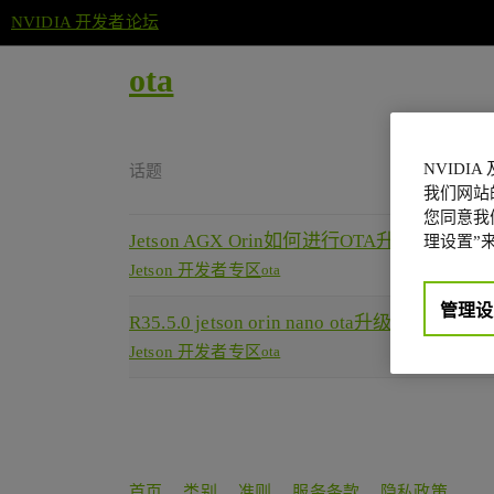
NVIDIA 开发者论坛
ota
NVIDI
话题
我们网站
您同意我们
Jetson AGX Orin如何进行OTA升级
理设置”来
Jetson 开发者专区
ota
管理设
R35.5.0 jetson orin nano ota升级uefi/optee
Jetson 开发者专区
ota
首页
类别
准则
服务条款
隐私政策