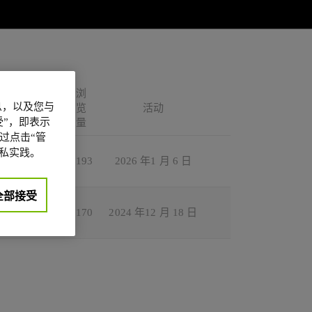
浏
信息，以及您与
复
览
活动
”，即表示
量
过点击“管
私实践。
2
193
2026 年1 月 6 日
全部接受
0
170
2024 年12 月 18 日