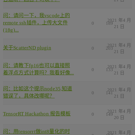
问：请问一下，我vscode上的
2021 年4 月
remote ssh插件，上传大文件
0
189
21 日
(18g)...
2021 年4 月
关于ScatterND plugin
0
203
21 日
问：请教下fp16也可以直接照
2021 年4 月
0
133
着浮点方式计算吗？我看好像...
21 日
问：比如这个提示node35,知道
2021 年4 月
0
141
错误了，具体改哪呢？
21 日
2021 年4 月
TensorRT Hackathon 报告模板
0
149
20 日
问：用tensorrt做int8量化的时
2021 年4 月