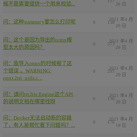
0
157
候不是需要提供一个用来校验...
20 日
2021 年4 月
问：这种summary要怎么打印呢
0
130
20 日
问：这个是因为导出的onnx模
2021 年4 月
0
373
型太大的原因吗？
20 日
问：我导入onnx的时候报了这
2021 年4 月
个错误 。WARNING:
0
205
20 日
onnx2trt_utils.c...
问：请问trt.lite.Engine这个API
2021 年4 月
0
136
的说明文档在哪里找呀
20 日
问：Docker无法启动新的容器
2021 年4 月
0
176
了，有人能帮忙看下问题吗？...
19 日