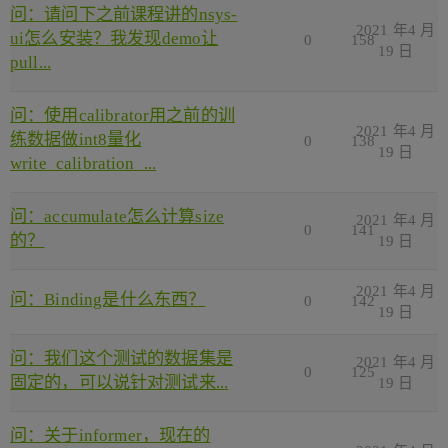
问：请问下之前课程讲的nsys-
2021 年4 月
ui怎么安装？我发现demo让
0
158
19 日
pull...
问：使用calibrator用之前的训
2021 年4 月
练数据做int8量化
0
138
19 日
write_calibration_...
问：accumulate怎么计算size
2021 年4 月
0
141
的？
19 日
2021 年4 月
问：Binding是什么东西？
0
142
19 日
问：我们这个测试的数据集是
2021 年4 月
0
125
固定的，可以说针对测试来...
19 日
问：关于informer，现在的