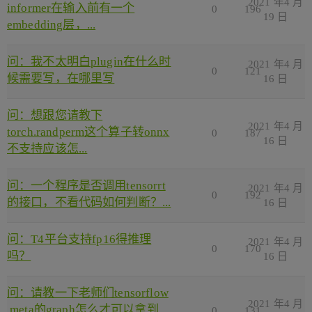
2021 年4 月
informer在输入前有一个
0
196
19 日
embedding层，...
问：我不太明白plugin在什么时
2021 年4 月
0
121
候需要写，在哪里写
16 日
问：想跟您请教下
2021 年4 月
torch.randperm这个算子转onnx
0
187
16 日
不支持应该怎...
问：一个程序是否调用tensorrt
2021 年4 月
0
192
的接口，不看代码如何判断？...
16 日
问：T4平台支持fp16得推理
2021 年4 月
0
170
吗？
16 日
问：请教一下老师们tensorflow
2021 年4 月
.meta的graph怎么才可以拿到
0
131