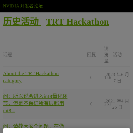
NVIDIA 开发者论坛
历史活动
TRT Hackathon
浏
话题
回复
览
活动
量
About the TRT Hackathon
2023 年6 月
0
146
category
7 日
问：所以说会进入int8量化环
2021 年4 月
节，但是不保证所有层都用
0
231
26 日
int8...
问：请教大家个问题，在做
2021 年4 月