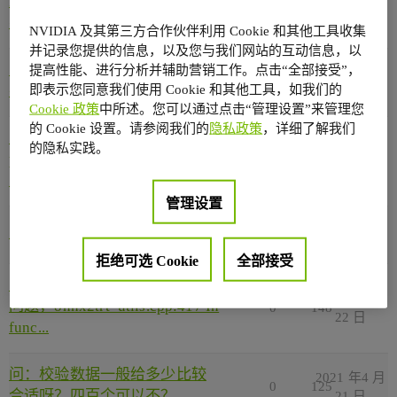
INT8量化的时候，假如某些层
0
200
26 日
不...
NVIDIA 及其第三方合作伙伴利用 Cookie 和其他工具收集
并记录您提供的信息，以及您与我们网站的互动信息，以
问：我想问一下，因为我们现
提高性能、进行分析并辅助营销工作。点击“全部接受”，
2021 年4 月
0
262
即表示您同意我们使用 Cookie 和其他工具，如我们的
在直接用的docker镜像嘛，那...
23 日
Cookie 政策
中所述。您可以通过点击“管理设置”来管理您
的 Cookie 设置。请参阅我们的
隐私政策
，详细了解我们
问：我想问一下我们自己写
的隐私实践。
2021 年4 月
plugin有没有什么方便的测试
0
172
23 日
的...
管理设置
2021 年4 月
关于GatherND和ScatterND
0
211
22 日
拒绝可选 Cookie
全部接受
问：在tenserrt里面测试还是有
2021 年4 月
问题，onnx2trt_utils.cpp:417 In
0
148
22 日
func...
问：校验数据一般给多少比较
2021 年4 月
0
125
合适呀？四百个可以不？
21 日