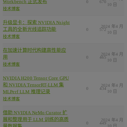
Workbench 正式发布
0
670
10 日
技术博客
升级显卡：探索 NVIDIA Nsight
2024 年4 月
工具的全新光线追踪功能
0
572
10 日
技术博客
在加速计算时代构建高性能应
2024 年4 月
用
0
465
10 日
技术博客
NVIDIA H200 Tensor Core GPU
和 NVIDIA TensorRT-LLM 集
2024 年4 月
0
434
MLPerf LLM 推理记录
10 日
技术博客
借助 NVIDIA NeMo Curator 扩
展和整理用于 LLM 训练的高质
2024 年4 月
0
449
量数据集
10 日