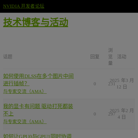
NVIDIA 开发者论坛
技术博客与活动
浏
话题
回复
览
活动
量
如何使用DLSS在多个图片中间
2025 年3 月
进行插帧？
0
231
12 日
与专家交流（AMA）
我的显卡有问题 驱动打死都装
2025 年2 月
不上
0
297
4 日
与专家交流（AMA）
如何让GPU0与GPU1同时协调