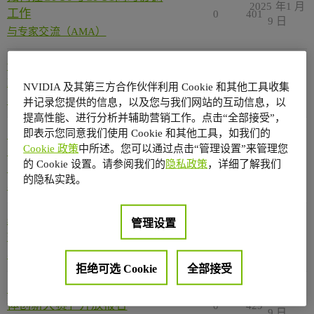
2025 年1 月
工作
0
401
9 日
与专家交流（AMA）
使用 __hfma 函数时 Device 和
2024 年11
Host 结果相差 1 ULP
0
216
NVIDIA 及其第三方合作伙伴利用 Cookie 和其他工具收集
月 27 日
与专家交流（AMA）
并记录您提供的信息，以及您与我们网站的互动信息，以
提高性能、进行分析并辅助营销工作。点击“全部接受”，
即表示您同意我们使用 Cookie 和其他工具，如我们的
为何用DP连接显示器就无法设
Cookie 政策
中所述。您可以通过点击“管理设置”来管理您
置50HZ的刷新率用HDMI就可
2024 年11
0
222
的 Cookie 设置。请参阅我们的
隐私政策
，详细了解我们
以
月 14 日
的隐私实践。
与专家交流（AMA）
shadowplay快捷键无法使用小
管理设置
2024 年11
键盘按键
0
163
月 13 日
与专家交流（AMA）
拒绝可选 Cookie
全部接受
百度搜索×NVIDIA「文心智能
2024 年9 月
体创新大赛」开放报名
0
429
9 日