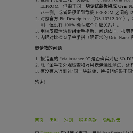
查阅了论坛上几个类似帖子（“Jetson Orin NX not
EEPROM。但
由于同一块调试载板换成 Orin N
这一侧，或者是模组到载板 EEPROM 之间的 I
对照官方 Pin Descriptions（DS-10712
测，但没有 100% 确认这个对应关系）。
用橡皮擦清洁模组金手指后，问题依旧，报错
肉眼对比检查了金手指（跟正常的 Orin Na
想请教的问题
报错里的 “via instance 0” 是否确实对应 SO
除了金手指外观检查和万用表连通性测试，还
有没有人遇到过"同一块载板，换模组结果不同
感谢！
首页
类别
准则
服务条款
隐私政策