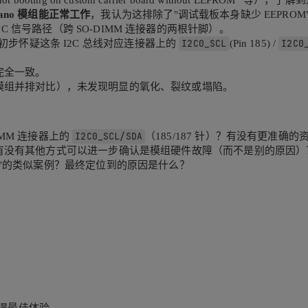
 booting on custom carrier board without EEPROM
ano 模组能正常工作
，我认为这排除了"调试载板本身缺少 EEPROM"这
2C 信号路径（跨 SO-DIMM 连接器的两根针脚）。
-001），初步怀疑这条 I2C 总线对应连接器上的
I2C0_SCL
(Pin 185) /
I2C0
完全一致。
no 模组并排对比），未发现明显的氧化、裂纹或塌陷。
-DIMM 连接器上的
I2C0_SCL/SDA
（185/187 针）？有没有更准确的
有没有其他方式可以进一步确认是模组硬件故障（而不是别的原因）
"的类似案例？最终定位到的原因是什么？