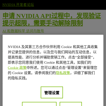
NVIDIA 开发者论坛
申请 NVIDIA API过程中，发现验证
提示超限，需要手动解除限制
AI 和数据科学
访问与账号
how-to
NVIDIA 及其第三方合作伙伴利用 Cookie 和其他工具收集
724607889
1
2026 年3 月 12 日 01:48
并记录您提供的信息，以及您与我们网站的互动信息，以
提高性能、进行分析并辅助营销工作。点击“全部接受”，
@Sophie
即表示您同意我们使用 Cookie 和其他工具，如我们的
您好，
Cookie 政策
中所述。您可以通过点击“管理设置”来管理您
看到管理员 [Hyan]在论坛发的帖子【 关于在
build.nvidia.com
网
的 Cookie 设置。请参阅我们的
隐私政策
，详细了解我们
站上手机号码验证的问题】一文，文章显示3月3日发出，现在3
的隐私实践。
月12日，问题仍未解决
我在注册 NVIDIA 开发者账户并尝试绑定 +86 手机号进行验证
管理设置
时，仍然遇到相同的问题。
具体现象是：