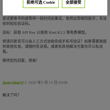
拒绝可选 Cookie
全部接受
输入 +86 开头的手机号后，页面提示 “This phone number has
exceeded limits, please try a different phone number or try again
later.”
尝试更换号码或等待一段时间后重试，依然出现相同提示，无法
收到短信验证码。
目标：获取 API Key 以使用 Kimi K2.5 等免费模型。
想请问是否可以由人工方式协助完成手机号验证？如果需要我提
供其他信息，请随时告诉我。或者有其他解决方案也可以私信
我。
期待您的回复，感谢！
dannyding58
2
2026 年3 月 13 日 03:08
解决了吗？