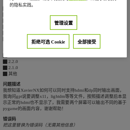
[✓] JetPack 5.1.3
的隐私实践。
JetPack 5.1.4
JetPack 6.0
JetPack 6.1
管理设置
JetPack 6.2
DeepStream SDK
NVIDIA Isaac
拒绝可选 Cookie
全部接受
SDK Manager 管理工具版本
2.3.0
2.2.0
2.1.0
其他
问题描述
我想知道XavierNX如何可以同时支持hdmi和dp同时输出画面，
我询问gpt说要调整x11，lightdm等等文件，按照描述调整后本显
示正常的hdmi也不显示了，我需要两个屏幕可以输出不同的基于
pygame的画面内容，谢谢帮助！
错误码
把这里替换为错误码（无需其他信息）