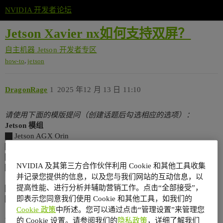
NVIDIA 开发者论坛
Jetson Xavier nx如何支持双屏？
自主机器
Jetson 开发者专区
,
how-to
jetson
DragonRage
1
2025 年12 月 13 日 11:10
请使用下面的模版提问（创建话题后勾选相应的选项）：
Jetson 模组
Jetson AGX Orin
Jetson Orin NX
Jetson Orin Nano
NVIDIA 及其第三方合作伙伴利用 Cookie 和其他工具收集
Jetson AGX Xavier
并记录您提供的信息，以及您与我们网站的互动信息，以
[✓] Jetson Xavier NX
提高性能、进行分析并辅助营销工作。点击“全部接受”，
Jetson TX 系列
即表示您同意我们使用 Cookie 和其他工具，如我们的
Jetson Nano
Cookie 政策
中所述。您可以通过点击“管理设置”来管理您
Jetson 软件
的 Cookie 设置。请参阅我们的
隐私政策
，详细了解我们