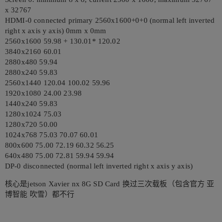
x 32767
HDMI-0 connected primary 2560x1600+0+0 (normal left inverted
right x axis y axis) 0mm x 0mm
2560x1600 59.98 + 130.01* 120.02
3840x2160 60.01
2880x480 59.94
2880x240 59.83
2560x1440 120.04 100.02 59.96
1920x1080 24.00 23.98
1440x240 59.83
1280x1024 75.03
1280x720 50.00
1024x768 75.03 70.07 60.01
800x600 75.00 72.19 60.32 56.25
640x480 75.00 72.81 59.94 59.94
DP-0 disconnected (normal left inverted right x axis y axis)
核心是jetson Xavier nx 8G SD Card 换过三次载板（包含官方 亚
博智能 吹雪）都不行