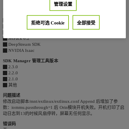
管理设置
Jetson 软件
[
] JetPack 5.1.3
JetPack 5.1.4
拒绝可选 Cookie
全部接受
JetPack 6.0
JetPack 6.1
JetPack 6.2
DeepStream SDK
NVIDIA Isaac
SDK Manager 管理工具版本
2.3.0
2.2.0
2.1.0
其他
问题描述
修改启动脚本/mnt/extlinux/extlinux.conf Append 后增加了参
数：iommu.passthrough=1 后 Orin模块开机失败。开机打印了启
动日志到13的时候风扇停转，屏幕无任何显示。
错误码