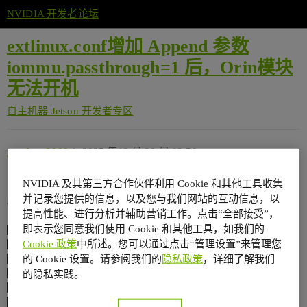
NVIDIA 开发者论坛
extlinux.conf增加 Append 参数
iommu.passthrough=1 后，Orin模块
无法开机
自主机器
Jetson 开发者专区
torphent2009
1
2025 年12 月 30 日 02:50
NVIDIA 及其第三方合作伙伴利用 Cookie 和其他工具收集
请使用下面的模版提问（创建话题后勾选相应的选项）：
并记录您提供的信息，以及您与我们网站的互动信息，以
Jetson 模组
提高性能、进行分析并辅助营销工作。点击“全部接受”，
[
] Jetson AGX Orin
即表示您同意我们使用 Cookie 和其他工具，如我们的
Jetson Orin NX
Cookie 政策
中所述。您可以通过点击“管理设置”来管理您
Jetson Orin Nano
Jetson AGX Xavier
的 Cookie 设置。请参阅我们的
隐私政策
，详细了解我们
Jetson Xavier NX
的隐私实践。
Jetson TX 系列
Jetson Nano