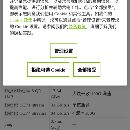
并记录您提供的信息，以及您与我们网站的互动信息，以
提高性能、进行分析并辅助营销工作。点击“全部接受”，
Link detected
yes
即表示您同意我们使用 Cookie 和其他工具，如我们的
CX-7 设备
4 个,2 个 Up(网线两端各 1 个)
Cookie 政策
中所述。您可以通过点击“管理设置”来管理您
的 Cookie 设置。请参阅我们的
隐私政策
，详细了解我们
性能测试
的隐私实践。
测试
带宽
备注
ib_send_bw
1 QP,
12.99
≈ 100 Gbps 单向,200G 双向
管理设置
64KB
GB/s
满速
ib_write_bw
16 QP,
13.32
107 Gbps,多 QP 不涨
64KB
GB/s
拒绝可选 Cookie
全部接受
ib_write_bw
32 QP,
13.32
同样 100G 满速
64KB
GB/s
ib_write_bw
8 QP,
13.34
大块一致 100G 满速
1MB
GB/s
iperf3
TCP 1 stream
31 Gbits/s
单核瓶颈
iperf3
TCP 4 streams
84 Gbits/s
4 流 = 100G
0.7ms
ping
-–
(avg)