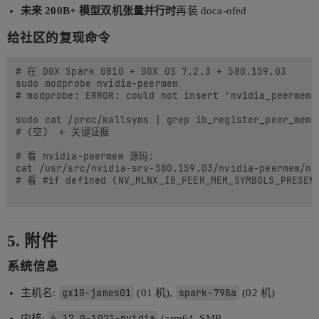
未来 200B+ 模型双机张量并行时
再装 doca-ofed
给社区的复现命令
# 在 DGX Spark GB10 + DGX OS 7.2.3 + 580.159.03

sudo modprobe nvidia-peermem

# modprobe: ERROR: could not insert 'nvidia_peermem':
sudo cat /proc/kallsyms | grep ib_register_peer_memor
# (空)  ← 关键证据

# 看 nvidia-peermem 源码:

cat /usr/src/nvidia-srv-580.159.03/nvidia-peermem/nvi
# 看 #if defined (NV_MLNX_IB_PEER_MEM_SYMBOLS_PRESEN
5. 附件
系统信息
主机名:
gx10-james01
(01 机),
spark-798a
(02 机)
内核:
6.17.0-1021-nvidia
(arm64, SMP,