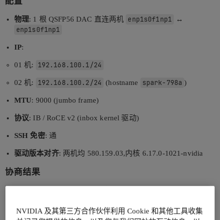
配置
物理
: 1 根 QSFP56 DAC 直连两机
enp1s0f1np1
↔
enp1s0f1np1
IP
:
01 机:
192.168.100.1/24
02 机:
192.168.100.2/24
(hostname
spark-798a
)
MTU
: 9000 (jumbo frame)
协议
: IB / RoCE v2 (inbox kernel 驱动)
SSH 免密
: 通
驱动版本对齐
: 两机均 580.159.03,内核 6.17.0-1021-nvidia
协商结果
项
值
ibstat rocep1s0f1
Rate
200 Gbps
NVIDIA 及其第三方合作伙伴利用 Cookie 和其他工具收集
ethtool enp1s0f1np1
Speed
200000Mb/s