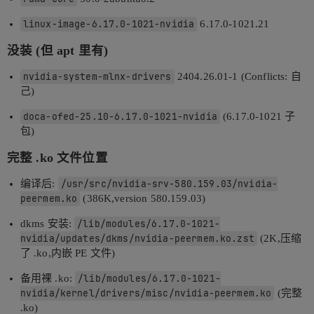
linux-image-6.17.0-1021-nvidia
6.17.0-1021.21
没装 (但 apt 里有)
nvidia-system-mlnx-drivers
2404.26.01-1 (Conflicts: 自
己)
doca-ofed-25.10-6.17.0-1021-nvidia
(6.17.0-1021 子
包)
完整 .ko 文件位置
编译后:
/usr/src/nvidia-srv-580.159.03/nvidia-
peermem.ko
(386K,version 580.159.03)
dkms 安装:
/lib/modules/6.17.0-1021-
nvidia/updates/dkms/nvidia-peermem.ko.zst
(2K,压缩
了 .ko,内嵌 PE 文件)
备用裸 .ko:
/lib/modules/6.17.0-1021-
nvidia/kernel/drivers/misc/nvidia-peermem.ko
(完整
.ko)