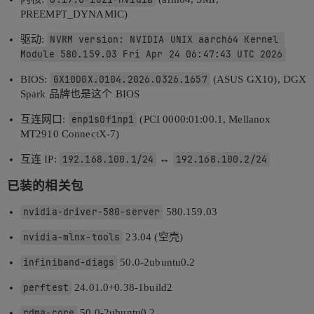
PREEMPT_DYNAMIC)
驱动:
NVRM version: NVIDIA UNIX aarch64 Kernel 
Module 580.159.03 Fri Apr 24 06:47:43 UTC 2026
BIOS:
GX10DGX.0104.2026.0326.1657
(ASUS GX10), DGX
Spark 品牌也是这个 BIOS
互连网口:
enp1s0f1np1
(PCI 0000:01:00.1, Mellanox
MT2910 ConnectX-7)
互连 IP:
192.168.100.1/24
↔
192.168.100.2/24
已装的相关包
nvidia-driver-580-server
580.159.03
nvidia-mlnx-tools
23.04 (空壳)
infiniband-diags
50.0-2ubuntu0.2
perftest
24.01.0+0.38-1build2
rdma-core
50.0-2ubuntu0.2