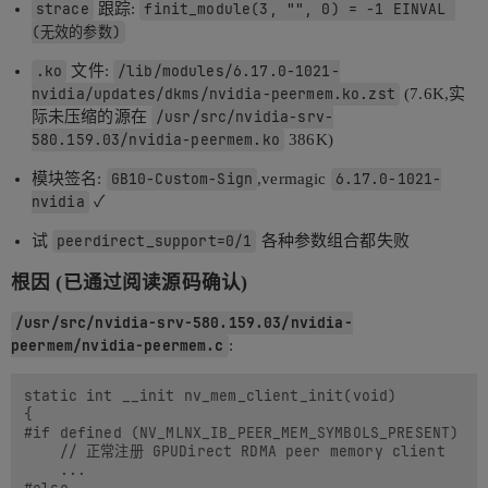
strace
跟踪:
finit_module(3, "", 0) = -1 EINVAL 
(无效的参数)
.ko
文件:
/lib/modules/6.17.0-1021-
nvidia/updates/dkms/nvidia-peermem.ko.zst
(7.6K,实
际未压缩的源在
/usr/src/nvidia-srv-
580.159.03/nvidia-peermem.ko
386K)
模块签名:
GB10-Custom-Sign
,vermagic
6.17.0-1021-
nvidia
✓
试
peerdirect_support=0/1
各种参数组合都失败
根因 (已通过阅读源码确认)
/usr/src/nvidia-srv-580.159.03/nvidia-
peermem/nvidia-peermem.c
:
static int __init nv_mem_client_init(void)

{

#if defined (NV_MLNX_IB_PEER_MEM_SYMBOLS_PRESENT)

    // 正常注册 GPUDirect RDMA peer memory client

    ...
