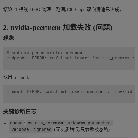
结论
: 1 根线 200G 物理上跑满,100 Gbps 双向满速已达成。
2. nvidia-peermem 加载失败 (问题)
现象
$ sudo modprobe nvidia-peermem

modprobe: ERROR: could not insert 'nvidia_peermem': I
或用 insmod:
insmod: ERROR: could not insert module ... Invalid pa
关键诊断日志
dmesg
:
nvidia_peermem: unknown parameter 
'verbose' ignored
(无实质错误,只参数被忽略)