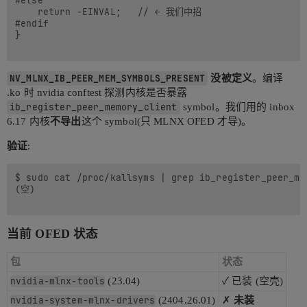
#else

    return -EINVAL;   // ← 我们中招

#endif

}

NV_MLNX_IB_PEER_MEM_SYMBOLS_PRESENT
没被定义
。编译
.ko 时 nvidia conftest 探测内核是否暴露
ib_register_peer_memory_client
symbol。我们用的 inbox
6.17 内核
不导出
这个 symbol(只 MLNX OFED 才导)。
验证
:
$ sudo cat /proc/kallsyms | grep ib_register_peer_mem
(空)

当前 OFED 状态
包
状态
nvidia-mlnx-tools
(23.04)
✓ 已装 (空壳)
nvidia-system-mlnx-drivers
(2404.26.01)
✗
未装