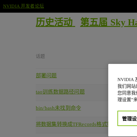
NVIDIA 开发者论坛
历史活动
第五届 Sky Ha
话题
部署问题
NVIDI
我们网站
tao训练数据路径问题
您同意我们
理设置”来
bin/bash未找到命令
管理设
将数据集转换成TFRecords格式错误