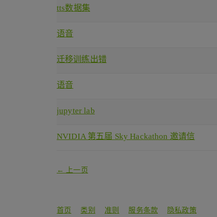
tts数据集
语音
迁移训练出错
语音
jupyter lab
NVIDIA 第五届 Sky Hackathon 邀请信
← 上一页
首页
类别
准则
服务条款
隐私政策