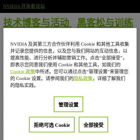
NVIDIA 开发者论坛
技术博客与活动
黑客松与训练
营
NVIDIA 及其第三方合作伙伴利用 Cookie 和其他工具收集
并记录您提供的信息，以及您与我们网站的互动信息，以
第十届 Sky Hackathon
提高性能、进行分析并辅助营销工作。点击“全部接受”，
即表示您同意我们使用 Cookie 和其他工具，如我们的
浏
Cookie 政策
中所述。您可以通过点击“管理设置”来管理您
话题
回复
览
活动
的 Cookie 设置。请参阅我们的
隐私政策
，详细了解我们
量
的隐私实践。
关于黑客松与训练营
2025 年1 月
1
525
31 日
管理设置
黑客松与训练营
第十届 Sky Hackathon 报名开
拒绝可选 Cookie
全部接受
启: 基于RAG技术创新构建智能
2024 年6 月
0
2310
对话机器人
24 日